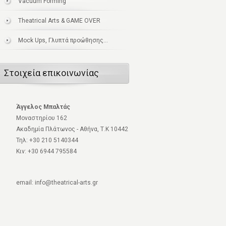
Vacuum Forming
Theatrical Arts & GAME OVER
Mock Ups, Γλυπτά προώθησης...
Στοιχεία επικοινωνίας
Άγγελος Μπαλτάς
Μοναστηρίου 162
Ακαδημία Πλάτωνος - Αθήνα, Τ.Κ 10442
Τηλ: +30 210 5140344
Κιν: +30 6944 795584
email: info@theatrical-arts.gr