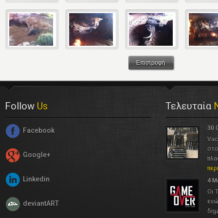
Επιστροφή
Follow
Us
Τελευταία
30 
Facebook
Vac
στο
Google+
πλα
περ
Linkedin
4 Μ
Οι 
ενώ
deviantART
δημ