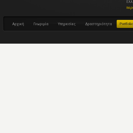
Ελλ
περ
Αρχική
Γνωριμία
Υπηρεσίες
Δραστηριότητα
Portfoli