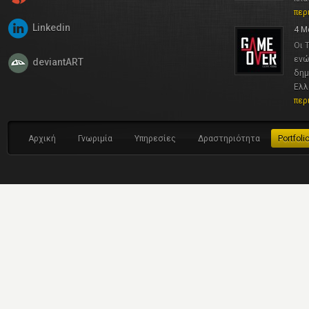
περ
Linkedin
4 Μ
Οι 
ενώ
deviantART
δημ
Ελλ
περ
Αρχική
Γνωριμία
Υπηρεσίες
Δραστηριότητα
Portfoli