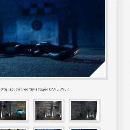
στη Γερμανία για την εταιρία GAME OVER