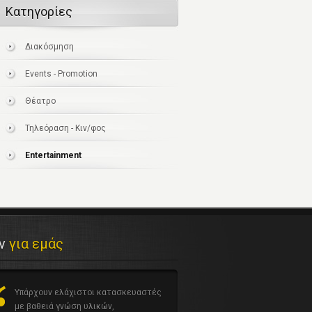
Κατηγορίες
Διακόσμηση
Events - Promotion
Θέατρο
Τηλεόραση - Κιν/φος
Entertainment
αν
για εμάς
Υπάρχουν ελάχιστοι κατασκευαστές
με βαθειά γνώση υλικών,