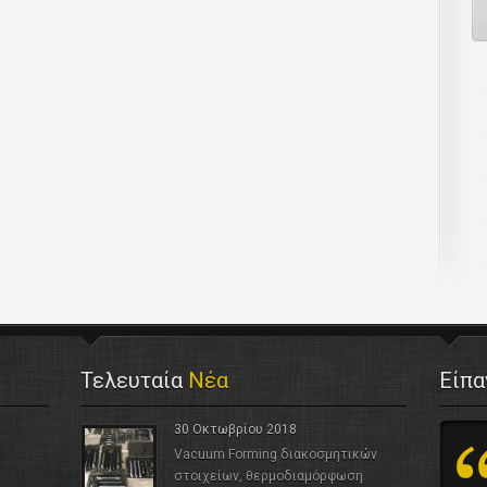
Τελευταία
Νέα
Είπ
30 Οκτωβρίου 2018
Vacuum Forming διακοσμητικών
στοιχείων, θερμοδιαμόρφωση