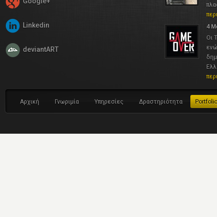
Google+
πλα
περ
Linkedin
4 Μ
Οι 
ενώ
deviantART
δημ
Ελλ
περ
Αρχική
Γνωριμία
Υπηρεσίες
Δραστηριότητα
Portfoli