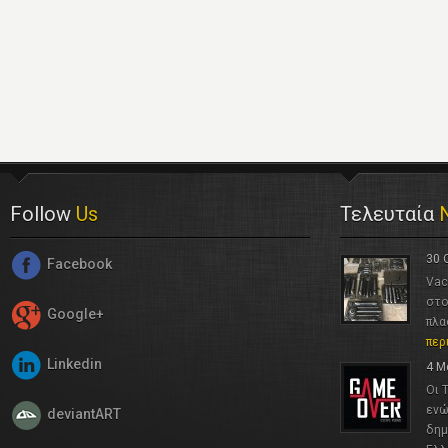
Follow
Us
Τελευταία
30 
Facebook
Vac
στο
Google+
πλα
περ
Linkedin
4 Μ
Οι 
ενώ
deviantART
δημ