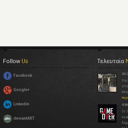
Follow
Us
Τελευταία
30 
Facebook
Vac
στο
Google+
πλα
περ
Linkedin
4 Μ
Οι 
ενώ
deviantART
δημ