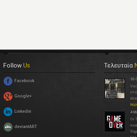
Follow
Us
Τελευταία
30 
Facebook
Vac
στο
Google+
πλα
περ
Linkedin
4 Μ
Οι 
ενώ
deviantART
δημ