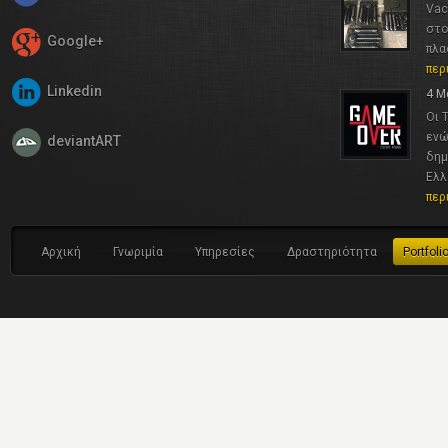
Vac
στο
Google+
πλα
περ
Linkedin
4 Μ
Οι 
ενώ
deviantART
δημ
Ελλ
περ
Αρχική
Γνωριμία
Υπηρεσίες
Δραστηριότητα
Portfoli